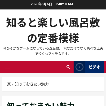
コ
2026年8月6日
2:40:11 AM
ン
テ
知ると楽しい風呂敷
ン
ツ
の定番模様
に
ス
キ
今ひそかなブームになっている風呂敷。 包むだけでなく色々な工夫
ッ
で役立つアイテムです。
プ
ビデオ
プ
ラ
イ
家
知っておきたい魅力
マ
リ
ー
知っておきたい魅力
メ